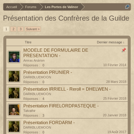
Accueil
Forums
Les Portes de Valinor
Présentation des Confrères de la Guilde
1
2
3
Suivant >
Titre
Dernier message ↓
MODELE DE FORMULAIRE DE
PRESENTATION -
Amras Anárion
10 Février 2014
Réponses :
0
Présentation PRUNIER -
DARKBLUEMOON
28 Mars 2018
Réponses :
0
Présentation IRRIELL - Reroll = DHELWEN -
DARKBLUEMOON
25 Février 2018
Réponses :
4
Présentation FIRELORDPASTEQUE -
Talvathir
20 Janvier 2018
Réponses :
3
Présentation FORDARM -
DARKBLUEMOON
19 Août 2017
Réponses :
0