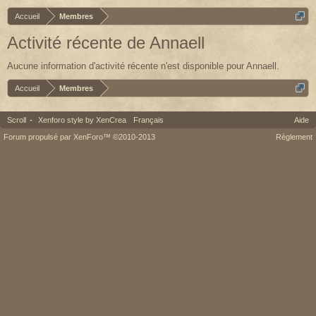
Accueil
Membres
Activité récente de Annaell
Aucune information d'activité récente n'est disponible pour Annaell.
Accueil
Membres
Scroll
-
Xenforo style by XenCrea
Français
Aide
Forum propulsé par XenForo™ ©2010-2013
Règlement