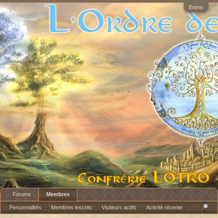
Entrer
Forums
Membres
Personnalités
Membres inscrits
Visiteurs actifs
Activité récente