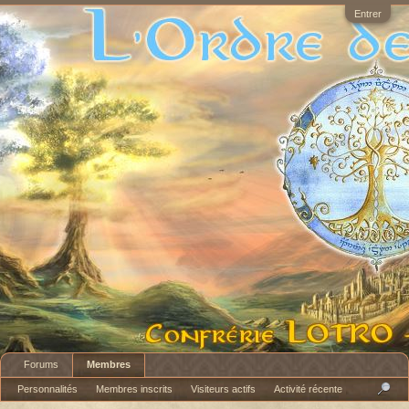
Entrer
Forums
Membres
Personnalités
Membres inscrits
Visiteurs actifs
Activité récente