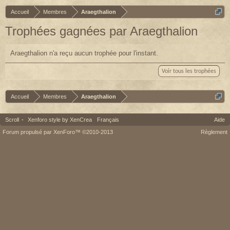
Accueil
Membres
Araegthalion
Trophées gagnées par Araegthalion
Araegthalion n'a reçu aucun trophée pour l'instant.
Voir tous les trophées
Accueil
Membres
Araegthalion
Scroll
-
Xenforo style by XenCrea
Français
Aide
Forum propulsé par XenForo™ ©2010-2013
Règlement