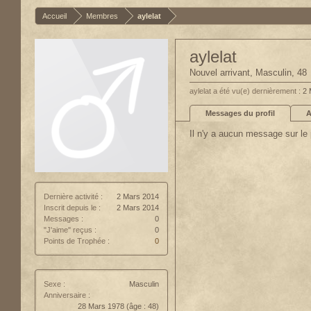
Accueil
Membres
aylelat
aylelat
Nouvel arrivant
, Masculin, 48
aylelat a été vu(e) dernièrement :
2 
Messages du profil
A
Il n'y a aucun message sur le p
Dernière activité :
2 Mars 2014
Inscrit depuis le :
2 Mars 2014
Messages :
0
"J'aime" reçus :
0
Points de Trophée :
0
Sexe :
Masculin
Anniversaire :
28 Mars 1978
(âge : 48)