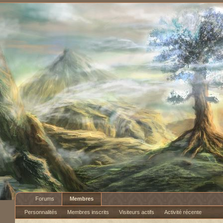
Forums
Membres
Personnalités
Membres inscrits
Visiteurs actifs
Activité récente