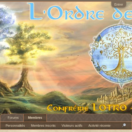
Entrer
Forums
Membres
Personnalités
Membres inscrits
Visiteurs actifs
Activité récente