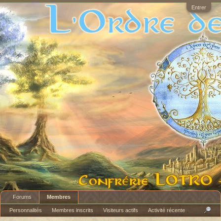
Entrer
Forums
Membres
Personnalités
Membres inscrits
Visiteurs actifs
Activité récente