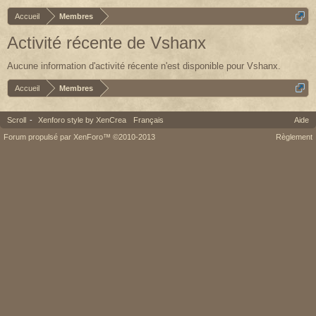
Accueil
Membres
Activité récente de Vshanx
Aucune information d'activité récente n'est disponible pour Vshanx.
Accueil
Membres
Scroll
-
Xenforo style by XenCrea
Français
Aide
Forum propulsé par XenForo™ ©2010-2013
Règlement