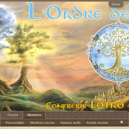
Entrer
Forums
Membres
Personnalités
Membres inscrits
Visiteurs actifs
Activité récente