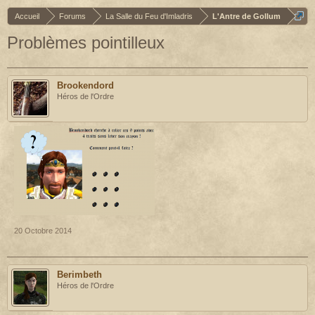
Accueil
Forums
La Salle du Feu d'Imladris
L'Antre de Gollum
Problèmes pointilleux
Brookendord
Héros de l'Ordre
20 Octobre 2014
Berimbeth
Héros de l'Ordre