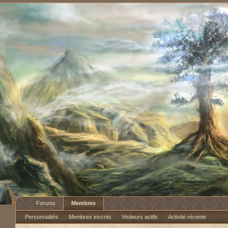
Forums
Membres
Personnalités
Membres inscrits
Visiteurs actifs
Activité récente