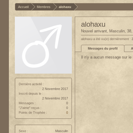
Accueil
Membres
alohaxu
alohaxu
Nouvel arrivant
, Masculin, 38
alohaxu a été vu(e) dernièrement :
Messages du profil
A
Il n'y a aucun message sur le 
Dernière activité :
2 Novembre 2017
Inscrit depuis le :
2 Novembre 2017
Messages :
0
"J'aime" reçus :
0
Points de Trophée :
0
Sexe :
Masculin