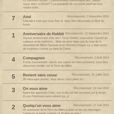
12 Gemmes reçues ? (Dénomination humoristique des "j'aimes"
reçus dans ce forum^^) La popularité de vos posts pourrait vous
rendre riche...
7
Ainé
Récompensés:
2 Novembre 2014
Cela fait 6 mois que vous êtes là. Vous êtes désormais un Aîné du
forum.
1
Anniversaire de Hobbit
Récompensés:
21 Septembre 2014
Joyeux anniversaire cher ami ! Tel un Hobbit, vous serez couvert de
cadeaux et de mathoms... Mais ne nous faites pas le coup de la
disparition de Bilbon Sacquet avec l'Anneau Unique, il y a déjà assez
de surprises comme ça dans la Comté.
4
Compagnon
Récompensés:
2 Août 2014
3 mois d'ancienneté : Après une saison en notre présence, vous êtes
désormais familier sur la Terre du Milieu.
5
Revient sans cesse
Récompensés:
20 Juillet 2014
30 messages postés. Vous devez vous plaire ici !
3
On vous aime
Récompensés:
19 Juin 2014
Ayant été appréciés 5 fois, vos écrits ont été reconnus sur le forum.
Et vos Pokémons aussi aiment ça. :p
2
Quelqu'un vous aime
Récompensés:
17 Juin 2014
Un aventurier de la Terre du Milieu a aimé un de vos messages.
Continuez à poster comme ça de plus en plus !