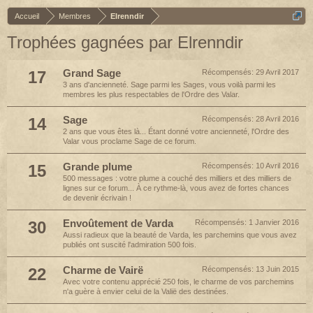
Accueil
Membres
Elrenndir
Trophées gagnées par Elrenndir
17
Grand Sage
Récompensés:
29 Avril 2017
3 ans d'ancienneté. Sage parmi les Sages, vous voilà parmi les
membres les plus respectables de l'Ordre des Valar.
14
Sage
Récompensés:
28 Avril 2016
2 ans que vous êtes là... Étant donné votre ancienneté, l'Ordre des
Valar vous proclame Sage de ce forum.
15
Grande plume
Récompensés:
10 Avril 2016
500 messages : votre plume a couché des milliers et des milliers de
lignes sur ce forum... À ce rythme-là, vous avez de fortes chances
de devenir écrivain !
30
Envoûtement de Varda
Récompensés:
1 Janvier 2016
Aussi radieux que la beauté de Varda, les parchemins que vous avez
publiés ont suscité l'admiration 500 fois.
22
Charme de Vairë
Récompensés:
13 Juin 2015
Avec votre contenu apprécié 250 fois, le charme de vos parchemins
n'a guère à envier celui de la Valië des destinées.