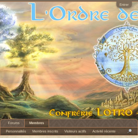
Entrer
Forums
Membres
Personnalités
Membres inscrits
Visiteurs actifs
Activité récente