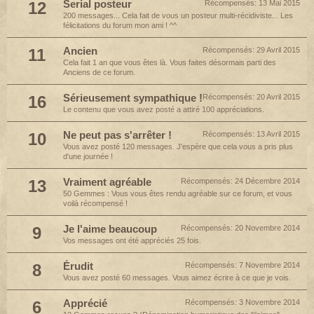
12
Serial posteur
Récompensés:
13 Mai 2015
200 messages... Cela fait de vous un posteur multi-récidiviste... Les
félicitations du forum mon ami ! ^^
11
Ancien
Récompensés:
29 Avril 2015
Cela fait 1 an que vous êtes là. Vous faites désormais parti des
Anciens de ce forum.
16
Sérieusement sympathique !
Récompensés:
20 Avril 2015
Le contenu que vous avez posté a attiré 100 appréciations.
10
Ne peut pas s'arrêter !
Récompensés:
13 Avril 2015
Vous avez posté 120 messages. J'espère que cela vous a pris plus
d'une journée !
13
Vraiment agréable
Récompensés:
24 Décembre 2014
50 Gemmes : Vous vous êtes rendu agréable sur ce forum, et vous
voilà récompensé !
9
Je l'aime beaucoup
Récompensés:
20 Novembre 2014
Vos messages ont été appréciés 25 fois.
8
Érudit
Récompensés:
7 Novembre 2014
Vous avez posté 60 messages. Vous aimez écrire à ce que je vois.
6
Apprécié
Récompensés:
3 Novembre 2014