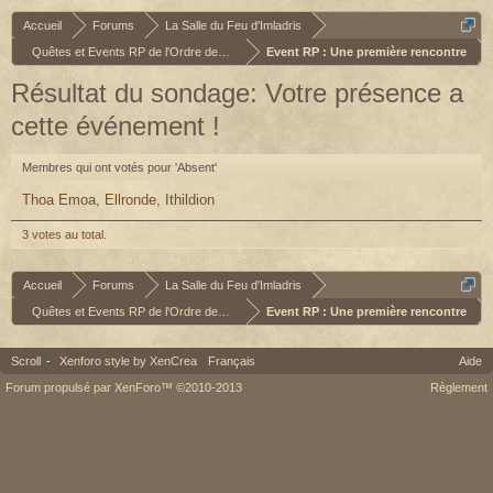
Accueil
Forums
La Salle du Feu d'Imladris
Quêtes et Events RP de l'Ordre des Valar
Event RP : Une première rencontre
Résultat du sondage: Votre présence a
cette événement !
Membres qui ont votés pour 'Absent'
Thoa Emoa
Ellronde
Ithildion
3 votes au total.
Accueil
Forums
La Salle du Feu d'Imladris
Quêtes et Events RP de l'Ordre des Valar
Event RP : Une première rencontre
Scroll
-
Xenforo style by XenCrea
Français
Aide
Forum propulsé par XenForo™ ©2010-2013
Règlement